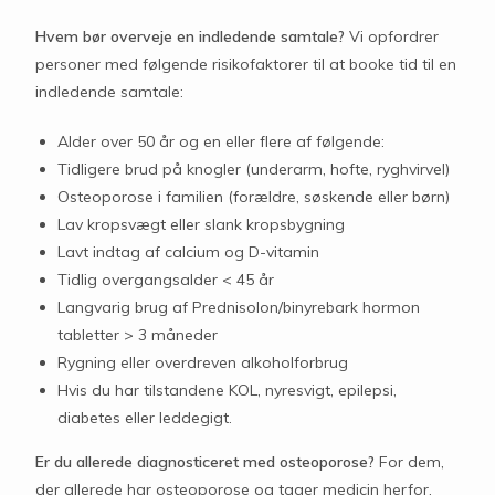
Hvem bør overveje en indledende samtale?
Vi opfordrer
personer med følgende risikofaktorer til at booke tid til en
indledende samtale:
Alder over 50 år og en eller flere af følgende:
Tidligere brud på knogler (underarm, hofte, ryghvirvel)
Osteoporose i familien (forældre, søskende eller børn)
Lav kropsvægt eller slank kropsbygning
Lavt indtag af calcium og D-vitamin
Tidlig overgangsalder < 45 år
Langvarig brug af Prednisolon/binyrebark hormon
tabletter > 3 måneder
Rygning eller overdreven alkoholforbrug
Hvis du har tilstandene KOL, nyresvigt, epilepsi,
diabetes eller leddegigt.
Er du allerede diagnosticeret med osteoporose?
For dem,
der allerede har osteoporose og tager medicin herfor,