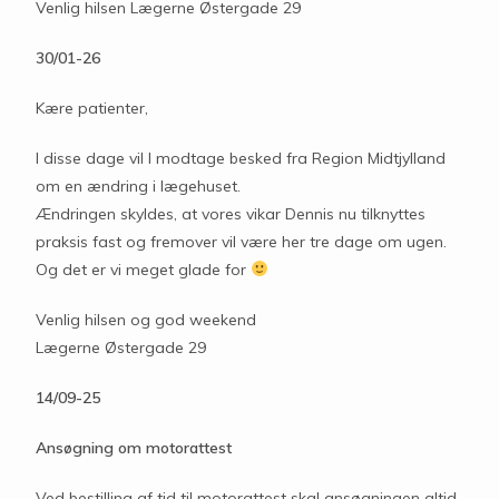
Venlig hilsen Lægerne Østergade 29
30/01-26
Kære patienter,
I disse dage vil I modtage besked fra Region Midtjylland
om en ændring i lægehuset.
Ændringen skyldes, at vores vikar Dennis nu tilknyttes
praksis fast og fremover vil være her tre dage om ugen.
Og det er vi meget glade for
Venlig hilsen og god weekend
Lægerne Østergade 29
14/09-25
Ansøgning om motorattest
Ved bestilling af tid til motorattest skal ansøgningen altid