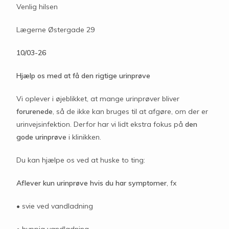
Venlig hilsen
Lægerne Østergade 29
10/03-26
Hjælp os med at få den rigtige urinprøve
Vi oplever i øjeblikket, at mange urinprøver bliver
forurenede
, så de ikke kan bruges til at afgøre, om der er
urinvejsinfektion. Derfor har vi lidt ekstra fokus på
den
gode urinprøve
i klinikken.
Du kan hjælpe os ved at huske to ting:
Aflever kun urinprøve hvis du har symptomer
, fx
• svie ved vandladning
• hyppig vandladning