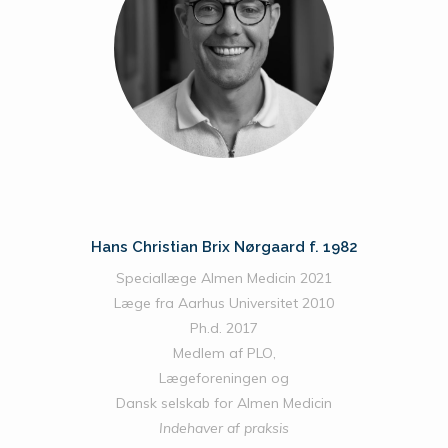
Hans Christian Brix Nørgaard f. 1982
Speciallæge Almen Medicin 2021
Læge fra Aarhus Universitet 2010
Ph.d. 2017
Medlem af PLO,
Lægeforeningen og
Dansk selskab for Almen Medicin
Indehaver af praksis