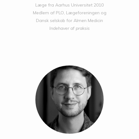
Læge fra Aarhus Universitet 2010
Medlem af PLO, Lægeforeningen og
Dansk selskab for Almen Medicin
Indehaver af praksis